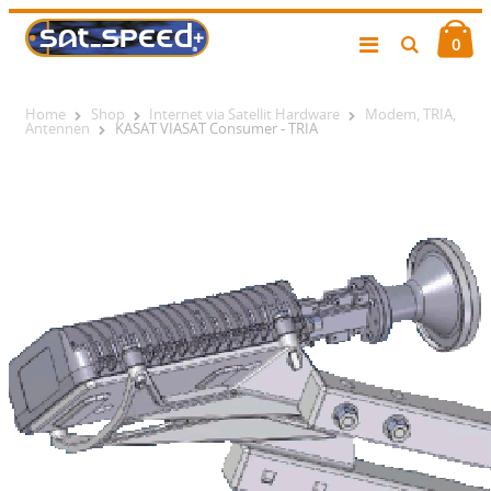
0
Home
Shop
Internet via Satellit Hardware
Modem, TRIA,
Antennen
KASAT VIASAT Consumer - TRIA