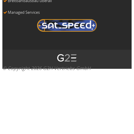
Breitbandausbau überall
Managed Services
© Copyright 2026 G2H Vertriebs GmbH