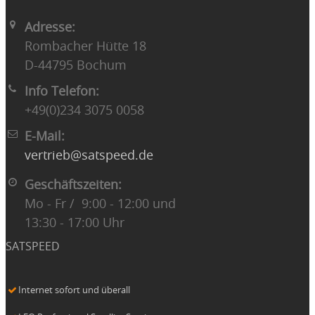
Adresse:
Rombacher Hütte 18
D-44795 Bochum
Info Telefon:
+49(0)234 3075 0058
E-Mail:
vertrieb@satspeed.de
Geschäftszeiten:
Mo - Fr / 9:00 - 12:00 und
13:30 - 17:00 Uhr
SATSPEED
Internet sofort und überall