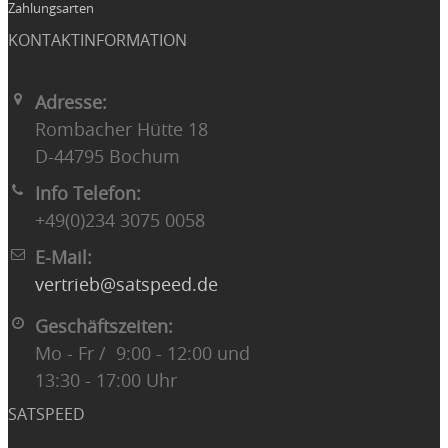
Zahlungsarten
KONTAKTINFORMATION
Adresse:
Rombacher Hütte 18
D-44795 Bochum
Info Telefon:
+49(0)234 3075 0058
E-Mail:
vertrieb@satspeed.de
Geschäftszeiten:
Mo - Fr / 9:00 - 12:00 und
13:30 - 17:00 Uhr
SATSPEED