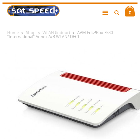
0
Home
Shop
WLAN (indoor)
AVM Fritz!Box 7530
"International" Annex A/B WLAN/ DECT