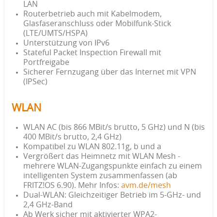
LAN
Routerbetrieb auch mit Kabelmodem,
Glasfaseranschluss oder Mobilfunk-Stick
(LTE/UMTS/HSPA)
Unterstützung von IPv6
Stateful Packet Inspection Firewall mit
Portfreigabe
Sicherer Fernzugang über das Internet mit VPN
(IPSec)
WLAN
WLAN AC (bis 866 MBit/s brutto, 5 GHz) und N (bis
400 MBit/s brutto, 2,4 GHz)
Kompatibel zu WLAN 802.11g, b und a
Vergrößert das Heimnetz mit WLAN Mesh -
mehrere WLAN-Zugangspunkte einfach zu einem
intelligenten System zusammenfassen (ab
FRITZ!OS 6.90). Mehr Infos:
avm.de/mesh
Dual-WLAN: Gleichzeitiger Betrieb im 5-GHz- und
2,4 GHz-Band
Ab Werk sicher mit aktivierter WPA2-