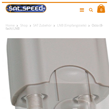
0
Home
Shop
SAT Zubehör
LNB (Empfangsteile)
Octo (8-
fach) LNB