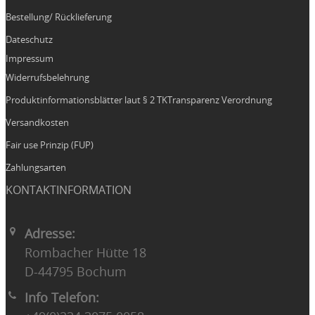
Bestellung/ Rücklieferung
Dateschutz
Impressum
Widerrufsbelehrung
Produktinformationsblätter laut § 2 TKTransparenz Verordnung
Versandkosten
Fair use Prinzip (FUP)
Zahlungsarten
KONTAKTINFORMATION
Adresse:
Rombacher Hütte 18
D-44795 Bochum
Info Telefon: