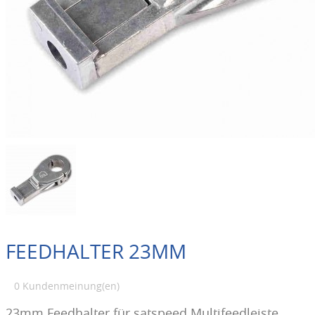
FEEDHALTER 23MM
0 Kundenmeinung(en)
23mm Feedhalter für satspeed Multifeedleiste.