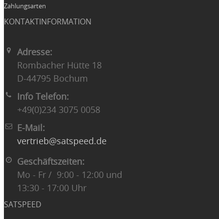
Zahlungsarten
KONTAKTINFORMATION
Adresse:
Rombacher Hütte 18
D-44795 Bochum
Info Telefon:
+49(0)234 3075 0058
E-Mail:
vertrieb@satspeed.de
Geschäftszeiten:
Mo - Fr / 9:00 - 12:00 und
13:30 - 17:00 Uhr
SATSPEED