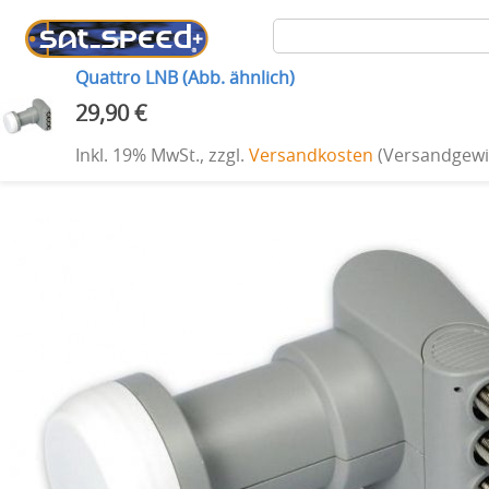
Quattro LNB (Abb. ähnlich)
29,90 €
HOME
PRIVAT TARIFE
BUSINESS TARIFE
PROFESSIONAL SERVICES
Inkl. 19% MwSt.
,
zzgl.
Versandkosten
(Versandgewic
Home
Quattro LNB (Abb. ähnlich)